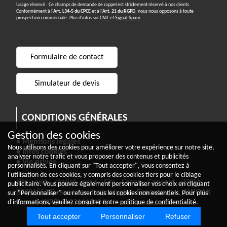
Usage réservé : Ce champs de demande de rappel est strictement réservé à nos clients.
Conformément à l'
Art. L34-5 du CPCE
et à l'
Art. 21 du RGPD
, nous nous opposons à toute
prospection commerciale. Plus d'infos sur
CNIL
et
Signal-Spam
.
Formulaire de contact
Simulateur de devis
CONDITIONS GÉNÉRALES
Gestion des cookies
• Mentions légales
Nous utilisons des cookies pour améliorer votre expérience sur notre site,
• Infos cookies
analyser notre trafic et vous proposer des contenus et publicités
• Vie privée
personnalisés. En cliquant sur "Tout accepter", vous consentez à
l'utilisation de ces cookies, y compris des cookies tiers pour le ciblage
Site web réalisé pour Gm Green Concept (SIREN :
publicitaire. Vous pouvez également personnaliser vos choix en cliquant
849915517) avec les technologies
Econeto
par
SWOAX
sur "Personnaliser" ou refuser tous les cookies non essentiels. Pour plus
d'informations, veuillez consulter notre
politique de confidentialité
.
France
(SIREN : 831613484)
Tout accepter
Personnaliser
Refuser