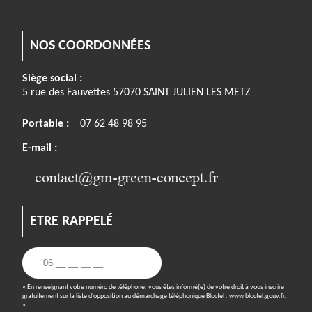
NOS COORDONNÉES
Siège social :
5 rue des Fauvettes 57070 SAINT JULIEN LES METZ
Portable :
07 62 48 98 95
E-mail :
ETRE RAPPELÉ
« En renseignant votre numéro de téléphone, vous êtes informé(e) de votre droit à vous inscrire
gratuitement sur la liste d'opposition au démarchage téléphonique Bloctel :
www.bloctel.gouv.fr
.
»