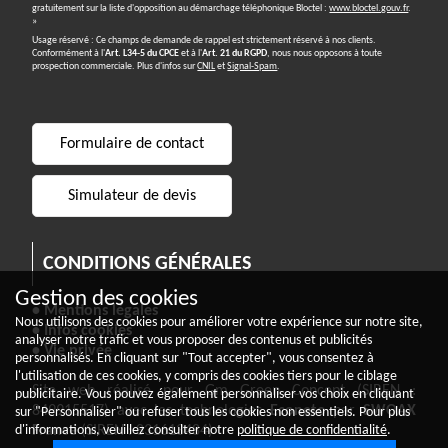
gratuitement sur la liste d'opposition au démarchage téléphonique Bloctel :
www.bloctel.gouv.fr
.
»
Usage réservé : Ce champs de demande de rappel est strictement réservé à nos clients.
Conformément à l'
Art. L34-5 du CPCE
et à l'
Art. 21 du RGPD
, nous nous opposons à toute
prospection commerciale. Plus d'infos sur
CNIL
et
Signal-Spam
.
Formulaire de contact
Simulateur de devis
CONDITIONS GÉNÉRALES
Gestion des cookies
• Mentions légales
Nous utilisons des cookies pour améliorer votre expérience sur notre site,
• Infos cookies
analyser notre trafic et vous proposer des contenus et publicités
• Vie privée
personnalisés. En cliquant sur "Tout accepter", vous consentez à
l'utilisation de ces cookies, y compris des cookies tiers pour le ciblage
Site web réalisé pour Gm Green Concept (SIREN :
publicitaire. Vous pouvez également personnaliser vos choix en cliquant
849915517) avec les technologies
Econeto
par
SWOAX
sur "Personnaliser" ou refuser tous les cookies non essentiels. Pour plus
d'informations, veuillez consulter notre
politique de confidentialité
.
France
(SIREN : 831613484)